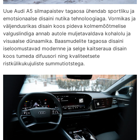
Uue Audi A5 silmapaistev tagaosa ühendab sportliku ja
emotsionaalse disaini nutika tehnoloogiaga. Vormikas ja
väljendusrikas disain koos pideva kolmemõõtmelise
valguslindiga annab autole muljetavaldava kohalolu ja
visuaalse dünaamika. Baasmudelite tagaosa disaini
iseloomustavad modernne ja selge kaitseraua disain
koos tumeda difuusori ning kvaliteetsete
ristkülikukujuliste summutiotstega.