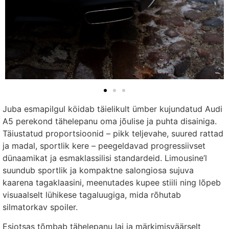
Juba esmapilgul köidab täielikult ümber kujundatud Audi
A5 perekond tähelepanu oma jõulise ja puhta disainiga.
Täiustatud proportsioonid – pikk teljevahe, suured rattad
ja madal, sportlik kere – peegeldavad progressiivset
dünaamikat ja esmaklassilisi standardeid. Limousine’l
suundub sportlik ja kompaktne salongiosa sujuva
kaarena tagaklaasini, meenutades kupee stiili ning lõpeb
visuaalselt lühikese tagaluugiga, mida rõhutab
silmatorkav spoiler.
Esiotsas tõmbab tähelepanu lai ja märkimisväärselt