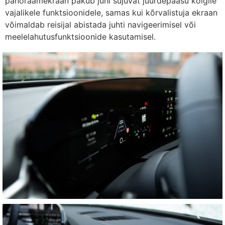
panoraamekraan pakub juhi sujuvat juurdepääsu kõigile
vajalikele funktsioonidele, samas kui kõrvalistuja ekraan
võimaldab reisijal abistada juhti navigeerimisel või
meelelahutusfunktsioonide kasutamisel.