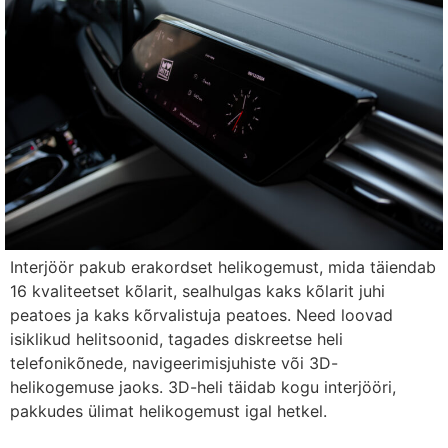
Interjöör pakub erakordset helikogemust, mida täiendab
16 kvaliteetset kõlarit, sealhulgas kaks kõlarit juhi
peatoes ja kaks kõrvalistuja peatoes. Need loovad
isiklikud helitsoonid, tagades diskreetse heli
telefonikõnede, navigeerimisjuhiste või 3D-
helikogemuse jaoks. 3D-heli täidab kogu interjööri,
pakkudes ülimat helikogemust igal hetkel.