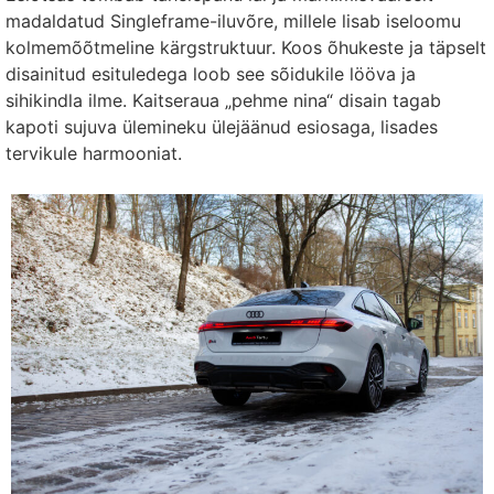
madaldatud Singleframe-iluvõre, millele lisab iseloomu
kolmemõõtmeline kärgstruktuur. Koos õhukeste ja täpselt
disainitud esituledega loob see sõidukile lööva ja
sihikindla ilme. Kaitseraua „pehme nina“ disain tagab
kapoti sujuva ülemineku ülejäänud esiosaga, lisades
tervikule harmooniat.