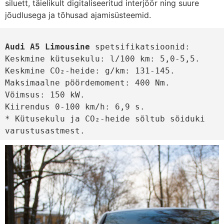
siluett, täielikult digitaliseeritud interjöör ning suure
jõudlusega ja tõhusad ajamisüsteemid.
Audi A5 Limousine 
spetsifikatsioonid: 
Keskmine kütusekulu: l/100 km: 5,0-5,5.
Keskmine CO₂-heide: g/km: 131-145.
Maksimaalne pöördemoment: 400 Nm.
Võimsus: 150 kW.
Kiirendus 0-100 km/h: 6,9 s. 
* Kütusekulu ja CO₂-heide sõltub sõiduki 
varustusastmest.