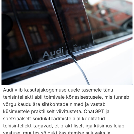
Audi viib kasutajakogemuse uuele tasemele tänu
tehisintellekti abil toimivale kõnesisestusele, mis tunneb
võrgu kaudu ära sihtkohtade nimed ja vastab
küsimustele praktiliselt viivitusteta. ChatGPT ja
spetsiaalselt sõidukiteadmiste alal koolitatud
tehisintellekt tagavad, et praktiliselt iga küsimus leiab
vastuse, muutes sõiduki kasutamise sujuvaks ja