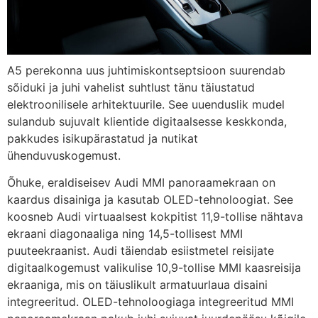
A5 perekonna uus juhtimiskontseptsioon suurendab
sõiduki ja juhi vahelist suhtlust tänu täiustatud
elektroonilisele arhitektuurile. See uuenduslik mudel
sulandub sujuvalt klientide digitaalsesse keskkonda,
pakkudes isikupärastatud ja nutikat
ühenduvuskogemust.
Õhuke, eraldiseisev Audi MMI panoraamekraan on
kaardus disainiga ja kasutab OLED-tehnoloogiat. See
koosneb Audi virtuaalsest kokpitist 11,9-tollise nähtava
ekraani diagonaaliga ning 14,5-tollisest MMI
puuteekraanist. Audi täiendab esiistmetel reisijate
digitaalkogemust valikulise 10,9-tollise MMI kaasreisija
ekraaniga, mis on täiuslikult armatuurlaua disaini
integreeritud.
OLED-tehnoloogiaga integreeritud MMI