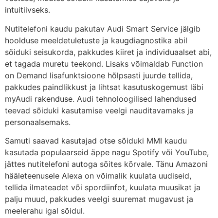
intuitiivseks.
Nutitelefoni kaudu pakutav Audi Smart Service jälgib
hoolduse meeldetuletuste ja kaugdiagnostika abil
sõiduki seisukorda, pakkudes kiiret ja individuaalset abi,
et tagada muretu teekond. Lisaks võimaldab Function
on Demand lisafunktsioone hõlpsasti juurde tellida,
pakkudes paindlikkust ja lihtsat kasutuskogemust läbi
myAudi rakenduse. Audi tehnoloogilised lahendused
teevad sõiduki kasutamise veelgi nauditavamaks ja
personaalsemaks.
Samuti saavad kasutajad otse sõiduki MMI kaudu
kasutada populaarseid äppe nagu Spotify või YouTube,
jättes nutitelefoni autoga sõites kõrvale. Tänu Amazoni
hääleteenusele Alexa on võimalik kuulata uudiseid,
tellida ilmateadet või spordiinfot, kuulata muusikat ja
palju muud, pakkudes veelgi suuremat mugavust ja
meelerahu igal sõidul.