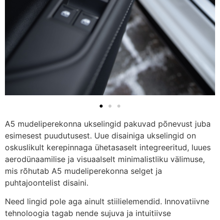
A5 mudeliperekonna ukselingid pakuvad põnevust juba
esimesest puudutusest. Uue disainiga ukselingid on
oskuslikult kerepinnaga ühetasaselt integreeritud, luues
aerodünaamilise ja visuaalselt minimalistliku välimuse,
mis rõhutab A5 mudeliperekonna selget ja
puhtajoontelist disaini.
Need lingid pole aga ainult stiilielemendid. Innovatiivne
tehnoloogia tagab nende sujuva ja intuitiivse