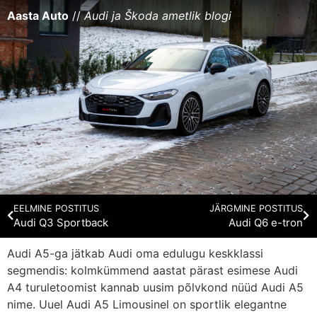
Aasta Auto
//
Audi ja Škoda ametlik blogi
EELMINE POSTITUS
JÄRGMINE POSTITUS
Audi Q3 Sportback
Audi Q6 e-tron
Audi A5-ga jätkab Audi oma edulugu keskklassi
segmendis: kolmkümmend aastat pärast esimese Audi
A4 turuletoomist kannab uusim põlvkond nüüd Audi A5
nime. Uuel Audi A5 Limousinel on sportlik elegantne