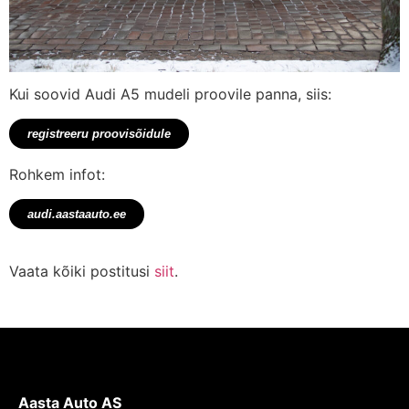
Kui soovid Audi A5 mudeli proovile panna, siis:
registreeru proovisõidule
Rohkem infot:
audi.aastaauto.ee
Vaata kõiki postitusi
siit
.
Aasta Auto AS