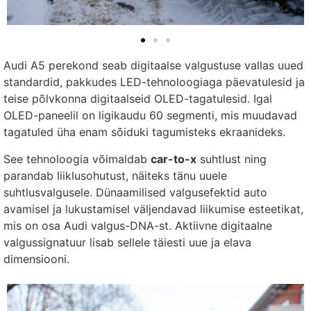
Audi A5 perekond seab digitaalse valgustuse vallas uued
standardid, pakkudes LED-tehnoloogiaga päevatulesid ja
teise põlvkonna digitaalseid OLED-tagatulesid. Igal
OLED-paneelil on ligikaudu 60 segmenti, mis muudavad
tagatuled üha enam sõiduki tagumisteks ekraanideks.
See tehnoloogia võimaldab
car-to-x
suhtlust ning
parandab liiklusohutust, näiteks tänu uuele
suhtlusvalgusele. Dünaamilised valgusefektid auto
avamisel ja lukustamisel väljendavad liikumise esteetikat,
mis on osa Audi valgus-DNA-st. Aktiivne digitaalne
valgussignatuur lisab sellele täiesti uue ja elava
dimensiooni.