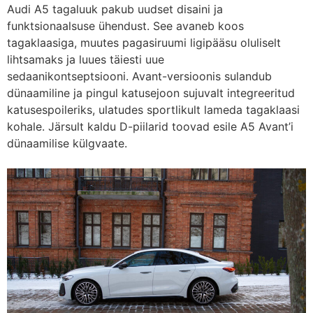
Audi A5 tagaluuk pakub uudset disaini ja
funktsionaalsuse ühendust. See avaneb koos
tagaklaasiga, muutes pagasiruumi ligipääsu oluliselt
lihtsamaks ja luues täiesti uue
sedaanikontseptsiooni
.
Avant-versioonis sulandub
dünaamiline ja pingul katusejoon sujuvalt integreeritud
katusespoileriks, ulatudes sportlikult lameda tagaklaasi
kohale. Järsult kaldu D-piilarid toovad esile A5 Avant’i
dünaamilise külgvaate.